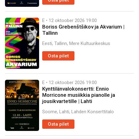
Osta pilet
E • 12 oktoober 2026
19:00
Boriss Grebenštšikov ja Akvarium |
Tallinn
Eesti, Tallinn, Mere Kultuurikeskus
Osta pilet
E • 12 oktoober 2026
19:00
Kynttilänvalokonsertti: Ennio
Morricone musiikkia pianolle ja
jousikvartetille | Lahti
Soome, Lahti, Lahden Konserttitalo
Osta pilet