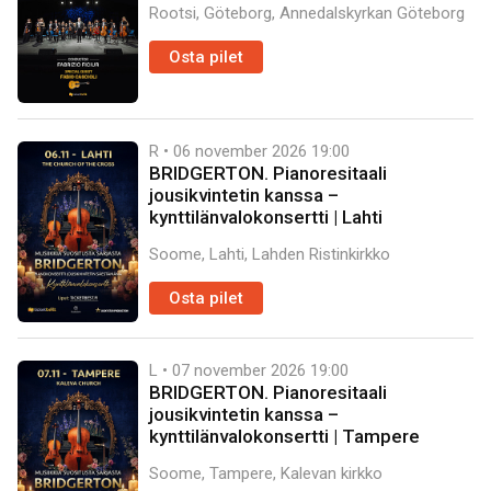
Rootsi, Göteborg, Annedalskyrkan Göteborg
Osta pilet
R • 06 november 2026
19:00
BRIDGERTON. Pianoresitaali
jousikvintetin kanssa –
kynttilänvalokonsertti | Lahti
Soome, Lahti, Lahden Ristinkirkko
Osta pilet
L • 07 november 2026
19:00
BRIDGERTON. Pianoresitaali
jousikvintetin kanssa –
kynttilänvalokonsertti | Tampere
Soome, Tampere, Kalevan kirkko