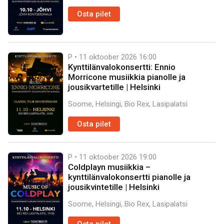
Osta pilet
P • 11 oktoober 2026
16:00
Kynttilänvalokonsertti: Ennio
Morricone musiikkia pianolle ja
jousikvartetille | Helsinki
Soome, Helsingi, Bio Rex, Lasipalatsi
Osta pilet
P • 11 oktoober 2026
19:00
Coldplayn musiikkia –
kynttilänvalokonsertti pianolle ja
jousikvintetille | Helsinki
Soome, Helsingi, Bio Rex, Lasipalatsi