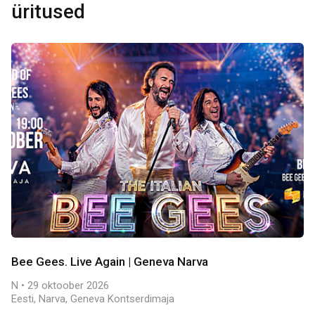
üritused
Bee Gees. Live Again | Geneva Narva
N • 29 oktoober 2026
Eesti, Narva, Geneva Kontserdimaja