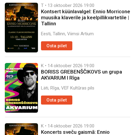
T • 13 oktoober 2026
19:00
Kontsert küünlavalgel: Ennio Morricone
muusika klaverile ja keelpillikvartetile |
Tallinn
Eesti, Tallinn, Viimsi Artium
Osta pilet
K • 14 oktoober 2026
19:00
BORISS GREBENŠČIKOVS un grupa
AKVARIUM I Rīga
Läti, Rīga, VEF Kultūras pils
Osta pilet
K • 14 oktoober 2026
19:00
Koncerts sveču gaismā: Ennio