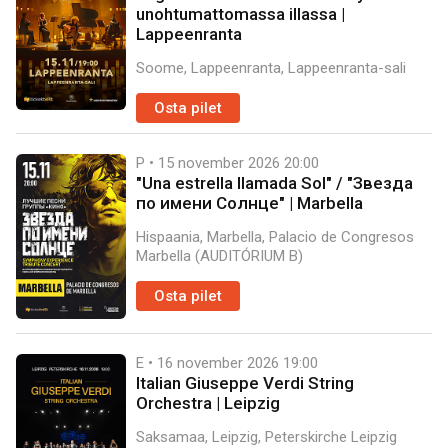
unohtumattomassa illassa |
Lappeenranta
Soome, Lappeenranta, Lappeenranta-sali
Osta pilet
P • 15 november 2026
20:00
"Una estrella llamada Sol" / "Звезда
по имени Солнце" | Marbella
Hispaania, Marbella, Palacio de Congresos
Marbella (AUDITÓRIUM B)
Osta pilet
E • 16 november 2026
19:00
Italian Giuseppe Verdi String
Orchestra | Leipzig
Saksamaa, Leipzig, Peterskirche Leipzig