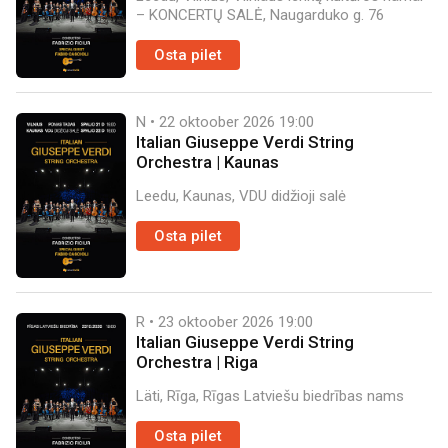
– KONCERTŲ SALĖ, Naugarduko g. 76
Osta pilet
N • 22 oktoober 2026
19:00
Italian Giuseppe Verdi String
Orchestra | Kaunas
Leedu, Kaunas, VDU didžioji salė
Osta pilet
R • 23 oktoober 2026
19:00
Italian Giuseppe Verdi String
Orchestra | Riga
Läti, Rīga, Rīgas Latviešu biedrības nams
Osta pilet