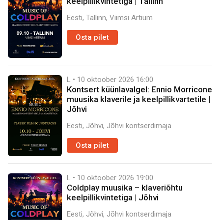
keelpillikvintetiga | Tallinn
Eesti, Tallinn, Viimsi Artium
Osta pilet
L • 10 oktoober 2026
16:00
Kontsert küünlavalgel: Ennio Morricone
muusika klaverile ja keelpillikvartetile |
Jõhvi
Eesti, Jõhvi, Jõhvi kontserdimaja
Osta pilet
L • 10 oktoober 2026
19:00
Coldplay muusika – klaveriõhtu
keelpillikvintetiga | Jõhvi
Eesti, Jõhvi, Jõhvi kontserdimaja