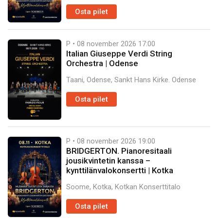
Osta pilet
P • 08 november 2026
17:00
Italian Giuseppe Verdi String
Orchestra | Odense
Taani, Odense, Sankt Hans Kirke. Odense
Osta pilet
P • 08 november 2026
19:00
BRIDGERTON. Pianoresitaali
jousikvintetin kanssa –
kynttilänvalokonsertti | Kotka
Soome, Kotka, Kotkan Konserttitalo
Osta pilet