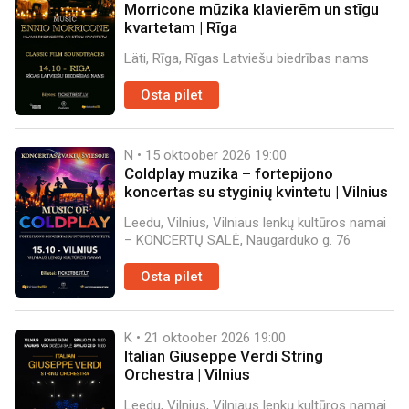
Morricone mūzika klavierēm un stīgu
kvartetam | Rīga
Läti, Rīga, Rīgas Latviešu biedrības nams
Osta pilet
N • 15 oktoober 2026
19:00
Coldplay muzika – fortepijono
koncertas su styginių kvintetu | Vilnius
Leedu, Vilnius, Vilniaus lenkų kultūros namai
– KONCERTŲ SALĖ, Naugarduko g. 76
Osta pilet
K • 21 oktoober 2026
19:00
Italian Giuseppe Verdi String
Orchestra | Vilnius
Leedu, Vilnius, Vilniaus lenkų kultūros namai