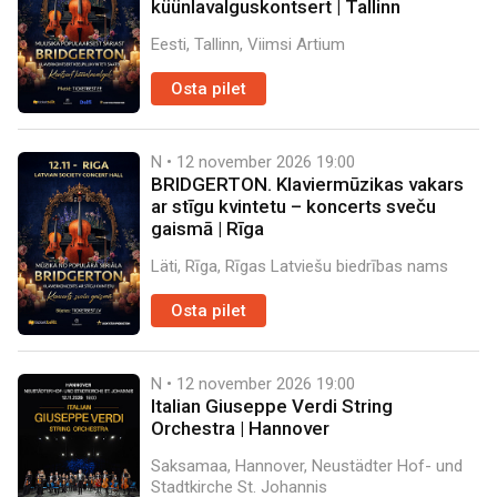
küünlavalguskontsert | Tallinn
Eesti, Tallinn, Viimsi Artium
Osta pilet
N • 12 november 2026
19:00
BRIDGERTON. Klaviermūzikas vakars
ar stīgu kvintetu – koncerts sveču
gaismā | Rīga
Läti, Rīga, Rīgas Latviešu biedrības nams
Osta pilet
N • 12 november 2026
19:00
Italian Giuseppe Verdi String
Orchestra | Hannover
Saksamaa, Hannover, Neustädter Hof- und
Stadtkirche St. Johannis