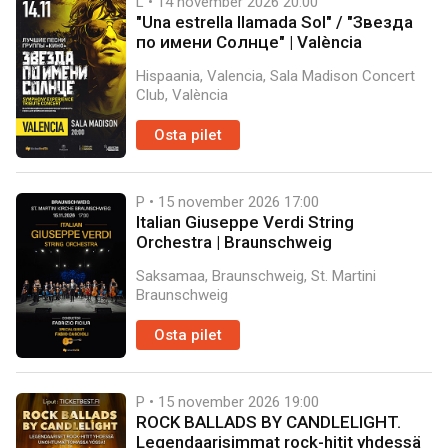
L • 14 november 2026
20:00
"Una estrella llamada Sol" / "Звезда
по имени Солнце" | València
Hispaania, Valencia, Sala Madison Concert
Club, València
Osta pilet
P • 15 november 2026
17:00
Italian Giuseppe Verdi String
Orchestra | Braunschweig
Saksamaa, Braunschweig, St. Martini
Braunschweig
Osta pilet
P • 15 november 2026
19:00
ROCK BALLADS BY CANDLELIGHT.
Legendaarisimmat rock-hitit yhdessä