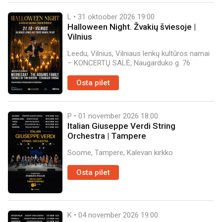
L • 31 oktoober 2026
19:00
Halloween Night. Žvakių šviesoje |
Vilnius
Leedu, Vilnius, Vilniaus lenkų kultūros namai
– KONCERTŲ SALĖ, Naugarduko g. 76
Osta pilet
P • 01 november 2026
18:00
Italian Giuseppe Verdi String
Orchestra | Tampere
Soome, Tampere, Kalevan kirkko
Osta pilet
K • 04 november 2026
19:00