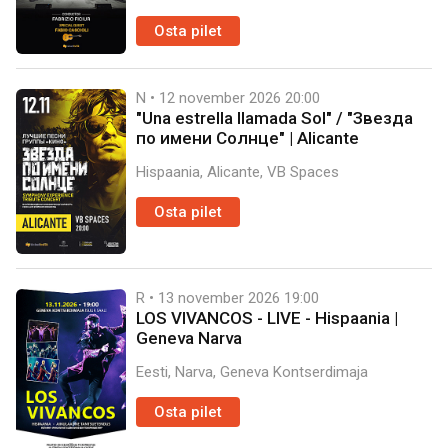
Osta pilet
N • 12 november 2026
20:00
"Una estrella llamada Sol" / "Звезда
по имени Солнце" | Alicante
Hispaania, Alicante, VB Spaces
Osta pilet
R • 13 november 2026
19:00
LOS VIVANCOS - LIVE - Hispaania |
Geneva Narva
Eesti, Narva, Geneva Kontserdimaja
Osta pilet