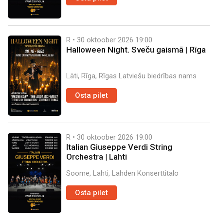
R • 30 oktoober 2026
19:00
Halloween Night. Sveču gaismā | Rīga
Läti, Rīga, Rīgas Latviešu biedrības nams
Osta pilet
R • 30 oktoober 2026
19:00
Italian Giuseppe Verdi String
Orchestra | Lahti
Soome, Lahti, Lahden Konserttitalo
Osta pilet