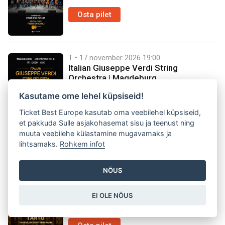
Osta pilet
T • 17 november 2026
19:00
Italian Giuseppe Verdi String
Orchestra | Magdeburg
Saksamaa, Magdeburg, St.-Johannis-Kirche,
Kasutame ome lehel küpsiseid!
Magdeburg
Ticket Best Europe kasutab oma veebilehel küpsiseid,
et pakkuda Sulle asjakohasemat sisu ja teenust ning
Osta pilet
muuta veebilehe külastamine mugavamaks ja
lihtsamaks.
Rohkem infot
T • 17 november 2026
19:00
ROCK BALLADS BY CANDLELIGHT.
NÕUS
Legendaarseimad rokihitid ühel
unustamatul õhtul | Tartu
EI OLE NÕUS
Eesti, Tartu, Vanemuise Kontserdimaja