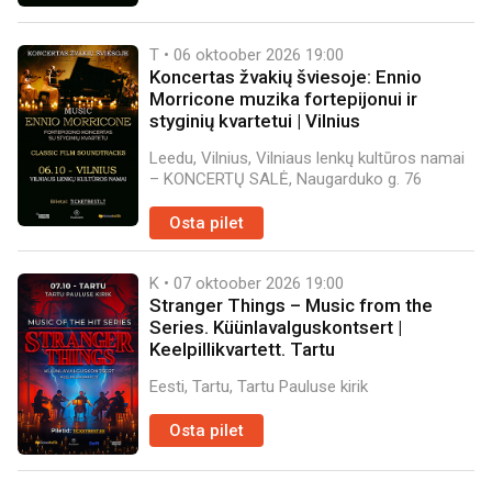
T • 06 oktoober 2026
19:00
Koncertas žvakių šviesoje: Ennio
Morricone muzika fortepijonui ir
styginių kvartetui | Vilnius
Leedu, Vilnius, Vilniaus lenkų kultūros namai
– KONCERTŲ SALĖ, Naugarduko g. 76
Osta pilet
K • 07 oktoober 2026
19:00
Stranger Things – Music from the
Series. Küünlavalguskontsert |
Keelpillikvartett. Tartu
Eesti, Tartu, Tartu Pauluse kirik
Osta pilet