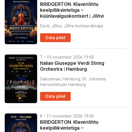
BRIDGERTON. Klaveriõhtu
keelpillikvintetiga –
küünlavalguskontsert | Jõhvi
Eesti, Jõhvi, Jõhvi kontserdimaja
Osta pilet
T • 10 november 2026
19:00
Italian Giuseppe Verdi String
Orchestra | Hamburg
Saksamaa, Hamburg, St. Johannis
Harvestehude Hamburg
Osta pilet
K • 11 november 2026
19:00
BRIDGERTON. Klaveriõhtu
keelpillikvintetiga –