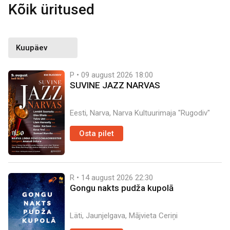
Kõik üritused
P • 09 august 2026
18:00
SUVINE JAZZ NARVAS
Eesti, Narva, Narva Kultuurimaja "Rugodiv"
Osta pilet
R • 14 august 2026
22:30
Gongu nakts pudža kupolā
Läti, Jaunjelgava, Mājvieta Ceriņi