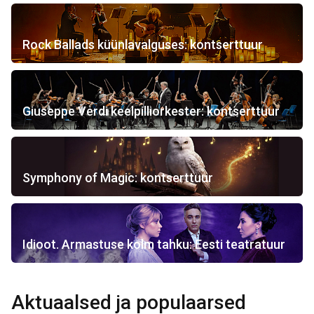
Rock Ballads küünlavalguses: kontserttuur
Giuseppe Verdi keelpilliorkester: kontserttuur
Symphony of Magic: kontserttuur
Idioot. Armastuse kolm tahku: Eesti teatratuur
Aktuaalsed ja populaarsed