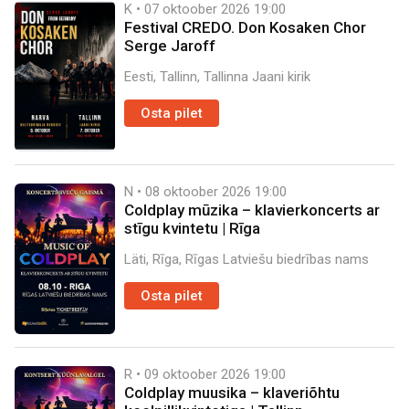
K • 07 oktoober 2026
19:00
Festival CREDO. Don Kosaken Chor
Serge Jaroff
Eesti, Tallinn, Tallinna Jaani kirik
Osta pilet
N • 08 oktoober 2026
19:00
Coldplay mūzika – klavierkoncerts ar
stīgu kvintetu | Rīga
Läti, Rīga, Rīgas Latviešu biedrības nams
Osta pilet
R • 09 oktoober 2026
19:00
Coldplay muusika – klaveriõhtu