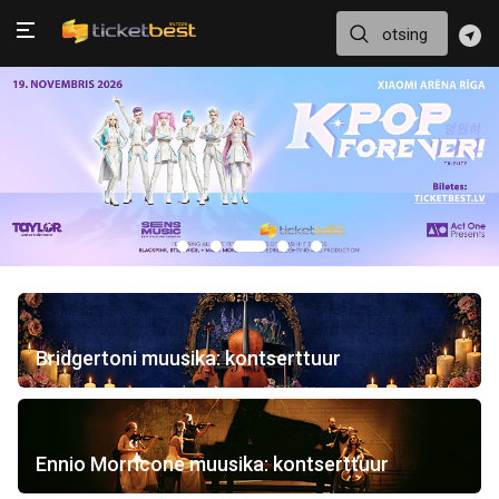
Bridgertoni muusika: kontserttuur
Ennio Morricone muusika: kontserttuur