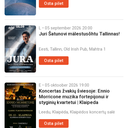
Osta pilet
L • 05 september 2026
20:00
Juri Šatunovi mälestusõhtu Tallinnas!
Eesti, Tallinn, Old Irish Pub, Mahtra 1
Osta pilet
E • 05 oktoober 2026
19:00
Koncertas žvakių šviesoje: Ennio
Morricone muzika fortepijonui ir
styginių kvartetui | Klaipeda
Leedu, Klaipėda, Klaipėdos koncertų salė
Osta pilet