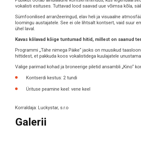
vokalisti esituses. Tuttavad lood saavad uue võimsa kõla, säil
Sümfoonilised arranžeeringud, elav heli ja visuaalne atmosfää
loomingu austajatele. See ei ole lihtsalt kontsert, vaid suu
ühel laval.
Kavas kõlavad kõige tuntumad hitid, millest on saanud t
Programmi „Tähe nimega Päike“ jaoks on muusikud taasloonud
hittidest, et pakkuda koos vokalistidega kuulajatele unustam
Valige parimad kohad ja broneerige piletid ansambli „Kino“ ko
Kontserdi kestus: 2 tundi
Ürituse peamine keel: vene keel
Korraldaja:
Luckystar, s.r.o
Galerii