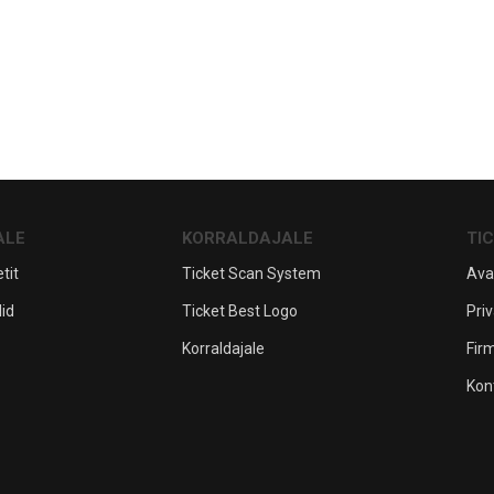
ALE
KORRALDAJALE
TI
tit
Ticket Scan System
Ava
lid
Ticket Best Logo
Priv
Korraldajale
Fir
Kon