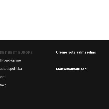
Oleme sotsiaalmeedias
CKET BEST EUROPE
lik pakkumine
aatsuspoliitika
Maksevõimalused
mast
takt