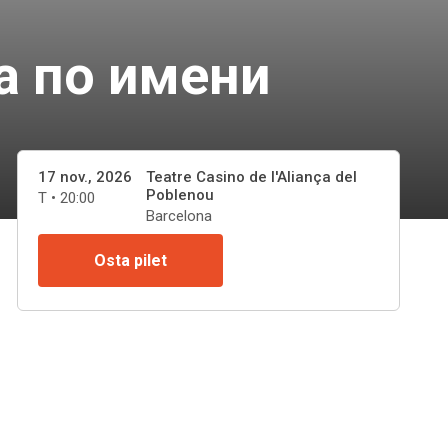
да по имени
17 nov., 2026
Teatre Casino de l'Aliança del
Poblenou
T • 20:00
Barcelona
Osta pilet