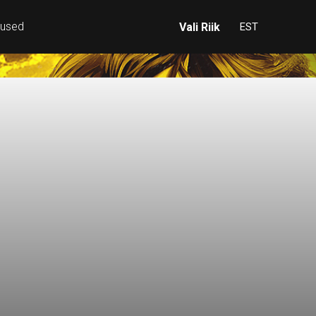
mused
Vali Riik
EST