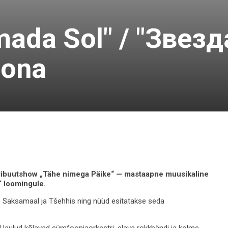
amada Sol" / "Звез
lona
tribuutshow „Tähe nimega Päike“ — mastaapne muusikaline
“ loomingule.
, Saksamaal ja Tšehhis ning nüüd esitatakse seda
 laulud kõlavad sümfooniaorkestri, elava rokkbändi ja kolme