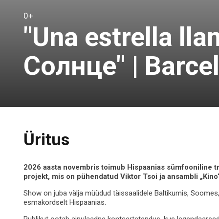
0+
"Una estrella ll
Солнце" | Barce
Üritus
2026 aasta novembris toimub Hispaanias sümfooniline 
projekt, mis on pühendatud Viktor Tsoi ja ansambli „Kino
Show on juba välja müüdud täissaalidele Baltikumis, Soomes
esmakordselt Hispaanias.
Publikut ootab ainulaadne kontsertetendus, kus legendaarsed