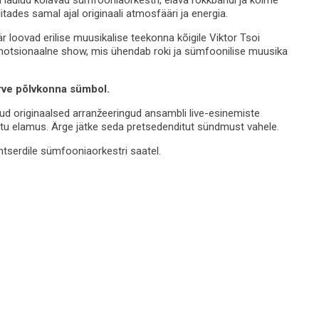
itades samal ajal originaali atmosfääri ja energia.
r loovad erilise muusikalise teekonna kõigile Viktor Tsoi
r emotsionaalne show, mis ühendab roki ja sümfoonilise muusika
erve põlvkonna sümbol.
 originaalsed arranžeeringud ansambli live-esinemiste
atu elamus. Ärge jätke seda pretsedenditut sündmust vahele.
ntserdile sümfooniaorkestri saatel.
Veel 3 pilte