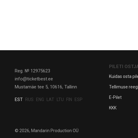
PILETI OSTJ
Reg. № 12975623
Kuidas osta pile
info@ticketbest.ee
Mustamäe tee 5, 10616, Tallinn
Tellimuse reeg
E-Pilet
EST
RUS
ENG
LAT
LTU
FIN
ESP
KKK
© 2026, Mandarin Production OÜ