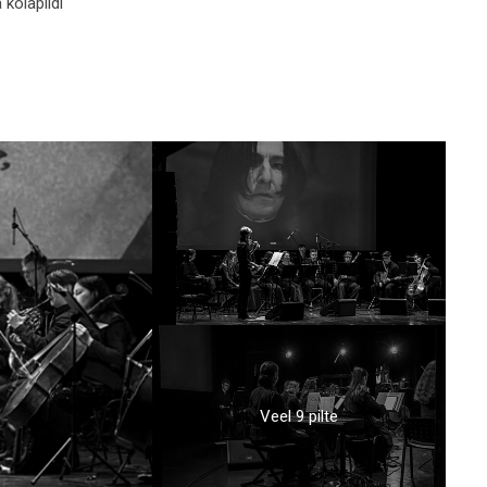
 kõlapildi
Veel 9 pilte