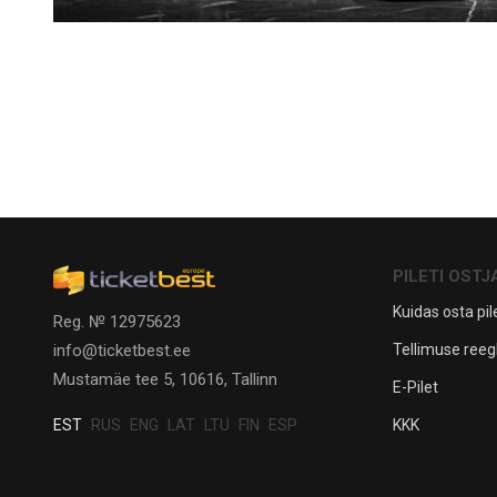
PILETI OSTJ
Kuidas osta pile
Reg. № 12975623
Tellimuse reeg
info@ticketbest.ee
Mustamäe tee 5, 10616, Tallinn
E-Pilet
KKK
EST
RUS
ENG
LAT
LTU
FIN
ESP