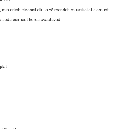
, mis ärkab ekraanil ellu ja võimendab muusikalist elamust
kes seda esimest korda avastavad
plat