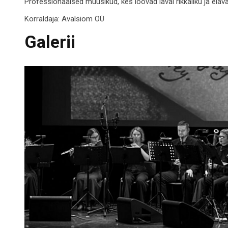
Professionaalsed muusikud, kes loovad laval rikkaliku ja elava
Korraldaja:
Avalsiom OÜ
Galerii