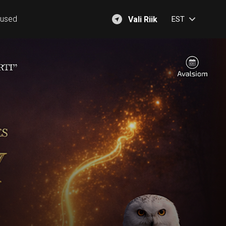
mused
Vali Riik
EST