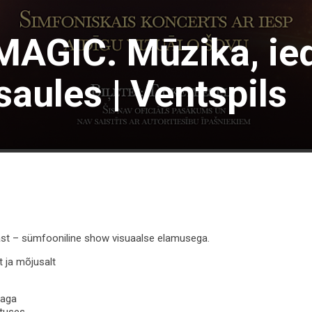
AGIC. Mūzika, ie
saules | Ventspils
st – sümfooniline show visuaalse elamusega.
t ja mõjusalt
raga
ituses