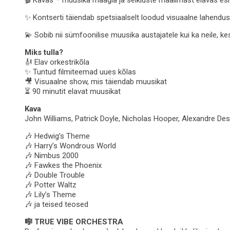
✨ Kontserti täiendab spetsiaalselt loodud visuaalne lahendus
💫 Sobib nii sümfoonilise muusika austajatele kui ka neile, 
Miks tulla?
🎻 Elav orkestrikõla
✨ Tuntud filmiteemad uues kõlas
🎥 Visuaalne show, mis täiendab muusikat
⏳ 90 minutit elavat muusikat
Kava
John Williams, Patrick Doyle, Nicholas Hooper, Alexandre Des
🎶 Hedwig’s Theme
🎶 Harry’s Wondrous World
🎶 Nimbus 2000
🎶 Fawkes the Phoenix
🎶 Double Trouble
🎶 Potter Waltz
🎶 Lily’s Theme
🎶 ja teised teosed
🎼 TRUE VIBE ORCHESTRA