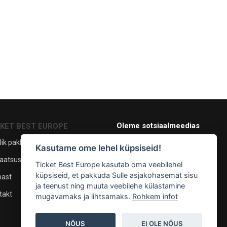
Oleme sotsiaalmeedias
CKET BEST EUROPE
lik pakkumine
Kasutame ome lehel küpsiseid!
aatsuspoliitika
Ticket Best Europe kasutab oma veebilehel
küpsiseid, et pakkuda Sulle asjakohasemat sisu
Maksevõimalused
mast
ja teenust ning muuta veebilehe külastamine
takt
mugavamaks ja lihtsamaks.
Rohkem infot
NÕUS
EI OLE NÕUS