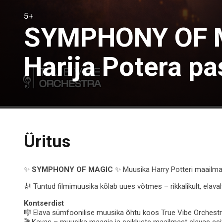
5+
SYMPHONY OF M
Harija Potera pa
Üritus
✨
SYMPHONY OF MAGIC
✨ Muusika Harry Potteri maailma
🎻 Tuntud filmimuusika kõlab uues võtmes – rikkalikult, elaval
Kontserdist
🎼 Elava sümfoonilise muusika õhtu koos True Vibe Orchest
🎬 Kavas – muusika maagia ja seikluste maailmast elavas es