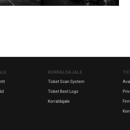
ALE
KORRALDAJALE
TI
tit
Ticket Scan System
Ava
lid
Ticket Best Logo
Priv
Korraldajale
Fir
Kon