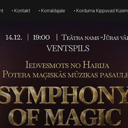
ht
• Kontakt
• Korraldajale
• Korduma Kippuvad Küsi