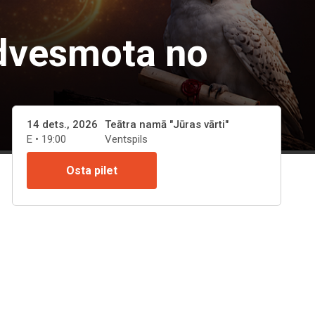
dvesmota no
14 dets., 2026
Teātra namā "Jūras vārti"
E • 19:00
Ventspils
Osta pilet