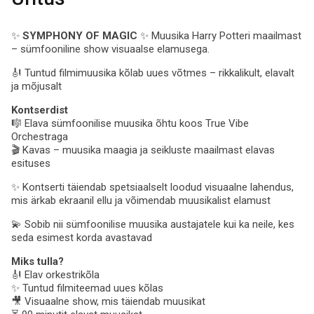
✨
SYMPHONY OF MAGIC
✨ Muusika Harry Potteri maailmast
– sümfooniline show visuaalse elamusega.
🎻 Tuntud filmimuusika kõlab uues võtmes – rikkalikult, elavalt
ja mõjusalt
Kontserdist
🎼 Elava sümfoonilise muusika õhtu koos True Vibe
Orchestraga
🎬 Kavas – muusika maagia ja seikluste maailmast elavas
esituses
✨ Kontserti täiendab spetsiaalselt loodud visuaalne lahendus,
mis ärkab ekraanil ellu ja võimendab muusikalist elamust
💫 Sobib nii sümfoonilise muusika austajatele kui ka neile, kes
seda esimest korda avastavad
Miks tulla?
🎻 Elav orkestrikõla
✨ Tuntud filmiteemad uues kõlas
🎥 Visuaalne show, mis täiendab muusikat