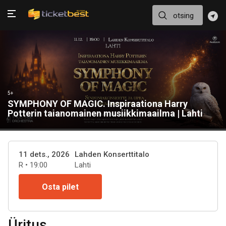
5+
SYMPHONY OF MAGIC. Inspiraationa Harry
Potterin taianomainen musiikkimaailma | Lahti
11 dets., 2026
Lahden Konserttitalo
R • 19:00
Lahti
Osta pilet
Üritus