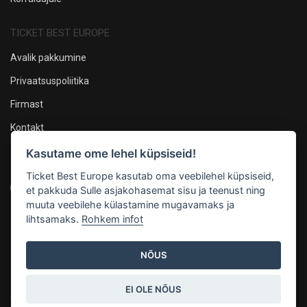
TICKET BEST EUROPE
Avalik pakkumine
Privaatsuspoliitika
Firmast
Kontakt
Kasutame ome lehel küpsiseid!
Oleme sotsiaalmeedias
Ticket Best Europe kasutab oma veebilehel küpsiseid,
et pakkuda Sulle asjakohasemat sisu ja teenust ning
muuta veebilehe külastamine mugavamaks ja
lihtsamaks.
Rohkem infot
Maksevõimalused
NÕUS
EI OLE NÕUS
© 2026, Mandarin Production OÜ