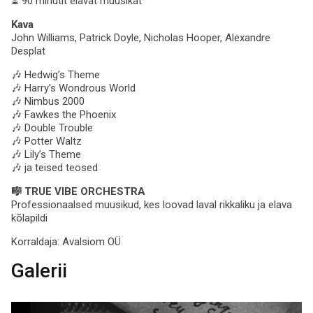
⏳ 90 minutit elavat muusikat
Kava
John Williams, Patrick Doyle, Nicholas Hooper, Alexandre
Desplat
🎶 Hedwig’s Theme
🎶 Harry’s Wondrous World
🎶 Nimbus 2000
🎶 Fawkes the Phoenix
🎶 Double Trouble
🎶 Potter Waltz
🎶 Lily’s Theme
🎶 ja teised teosed
🎼 TRUE VIBE ORCHESTRA
Professionaalsed muusikud, kes loovad laval rikkaliku ja elava
kõlapildi
Korraldaja:
Avalsiom OÜ
Galerii