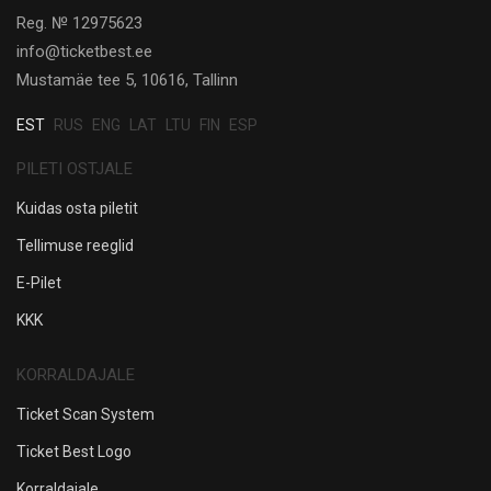
Reg. № 12975623
info@ticketbest.ee
Mustamäe tee 5, 10616, Tallinn
EST
RUS
ENG
LAT
LTU
FIN
ESP
PILETI OSTJALE
Kuidas osta piletit
Tellimuse reeglid
E-Pilet
KKK
KORRALDAJALE
Ticket Scan System
Ticket Best Logo
Korraldajale