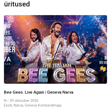
üritused
Bee Gees. Live Again | Geneva Narva
N • 29 oktoober 2026
Eesti, Narva, Geneva Kontserdimaja