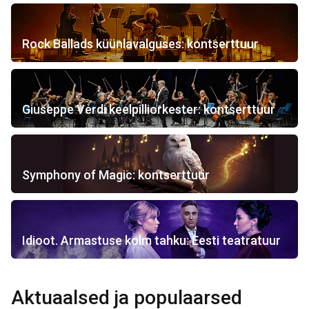
Rock Ballads küünlavalguses: kontserttuur
Giuseppe Verdi keelpilliorkester: kontserttuur
Symphony of Magic: kontserttuur
Idioot. Armastuse kolm tahku: Eesti teatratuur
Aktuaalsed ja populaarsed