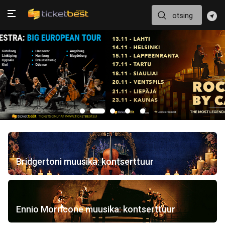
Bridgertoni muusika: kontserttuur
Ennio Morricone muusika: kontserttuur