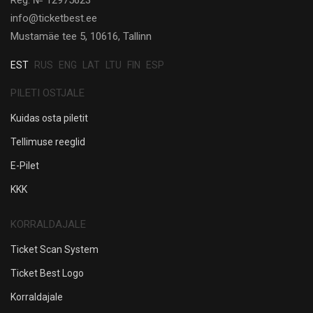
info@ticketbest.ee
Mustamäe tee 5, 10616, Tallinn
EST
RUS
ENG
LAT
LTU
FIN
ESP
PILETI OSTJALE
Kuidas osta piletit
Tellimuse reeglid
E-Pilet
KKK
KORRALDAJALE
Ticket Scan System
Ticket Best Logo
Korraldajale