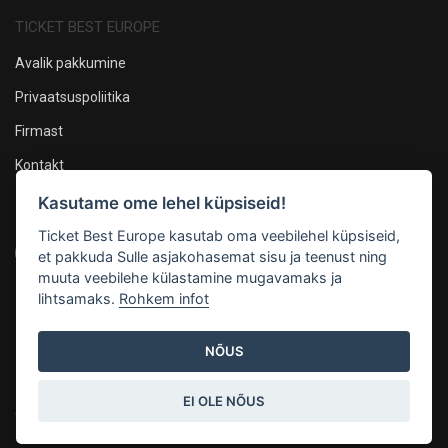
TICKET BEST EUROPE
Avalik pakkumine
Privaatsuspoliitika
Firmast
Kontakt
Kasutame ome lehel küpsiseid!
Oleme sotsiaalmeedias
Ticket Best Europe kasutab oma veebilehel küpsiseid,
et pakkuda Sulle asjakohasemat sisu ja teenust ning
muuta veebilehe külastamine mugavamaks ja
lihtsamaks.
Rohkem infot
Maksevõimalused
NÕUS
EI OLE NÕUS
© 2026, Mandarin Production OÜ