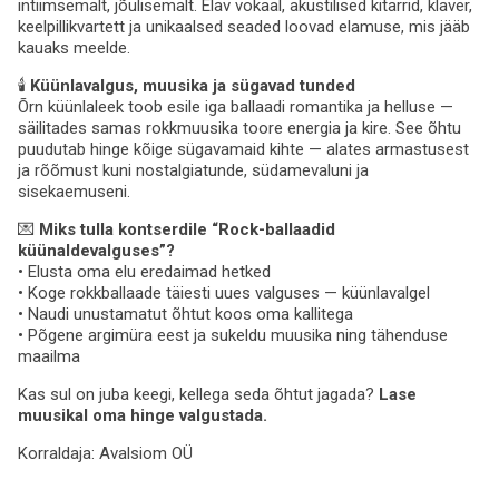
intiimsemalt, jõulisemalt. Elav vokaal, akustilised kitarrid, klaver,
keelpillikvartett ja unikaalsed seaded loovad elamuse, mis jääb
kauaks meelde.
🕯
Küünlavalgus, muusika ja sügavad tunded
Õrn küünlaleek toob esile iga ballaadi romantika ja helluse —
säilitades samas rokkmuusika toore energia ja kire. See õhtu
puudutab hinge kõige sügavamaid kihte — alates armastusest
ja rõõmust kuni nostalgiatunde, südamevaluni ja
sisekaemuseni.
💌
Miks tulla kontserdile “Rock-ballaadid
küünaldevalguses”?
• Elusta oma elu eredaimad hetked
• Koge rokkballaade täiesti uues valguses — küünlavalgel
• Naudi unustamatut õhtut koos oma kallitega
• Põgene argimüra eest ja sukeldu muusika ning tähenduse
maailma
Kas sul on juba keegi, kellega seda õhtut jagada?
Lase
muusikal oma hinge valgustada.
Korraldaja:
Avalsiom OÜ