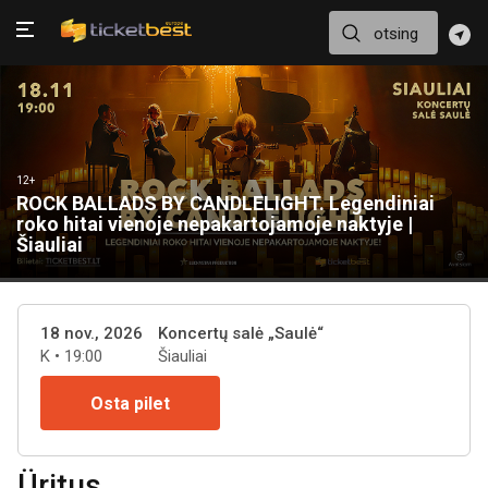
12+
ROCK BALLADS BY CANDLELIGHT. Legendiniai
roko hitai vienoje nepakartojamoje naktyje |
Šiauliai
18 nov., 2026
Koncertų salė „Saulė“
K • 19:00
Šiauliai
Osta pilet
Üritus