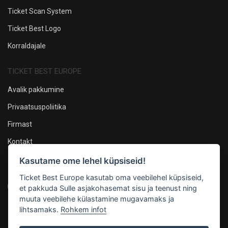
Ticket Scan System
Ticket Best Logo
Korraldajale
TICKET BEST EUROPE
Avalik pakkumine
Privaatsuspoliitika
Firmast
Kontakt
Kasutame ome lehel küpsiseid!
Oleme sotsiaalmeedias
Ticket Best Europe kasutab oma veebilehel küpsiseid,
et pakkuda Sulle asjakohasemat sisu ja teenust ning
muuta veebilehe külastamine mugavamaks ja
lihtsamaks.
Rohkem infot
Maksevõimalused