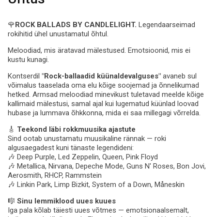
🌹
ROCK BALLADS BY CANDLELIGHT.
Legendaarseimad
rokihitid ühel unustamatul õhtul.
Meloodiad, mis äratavad mälestused. Emotsioonid, mis ei
kustu kunagi.
Kontserdil
"Rock-ballaadid küünaldevalguses"
avaneb sul
võimalus taaselada oma elu kõige soojemad ja õnnelikumad
hetked. Armsad meloodiad minevikust tuletavad meelde kõige
kallimaid mälestusi, samal ajal kui lugematud küünlad loovad
hubase ja lummava õhkkonna, mida ei saa millegagi võrrelda.
🎸
Teekond läbi rokkmuusika ajastute
Sind ootab unustamatu muusikaline rännak — roki
algusaegadest kuni tänaste legendideni:
🎶 Deep Purple, Led Zeppelin, Queen, Pink Floyd
🎶 Metallica, Nirvana, Depeche Mode, Guns N' Roses, Bon Jovi,
Aerosmith, RHCP, Rammstein
🎶 Linkin Park, Limp Bizkit, System of a Down, Måneskin
🎼
Sinu lemmiklood uues kuues
Iga pala kõlab täiesti uues võtmes — emotsionaalsemalt,