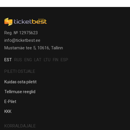
Reg. № 12975623
info@ticketbest.ee
Mustamäe tee 5, 10616, Tallinn
EST
RUS
ENG
LAT
LTU
FIN
ESP
PILETI OSTJALE
Kuidas osta piletit
Tellimuse reeglid
E-Pilet
KKK
KORRALDAJALE