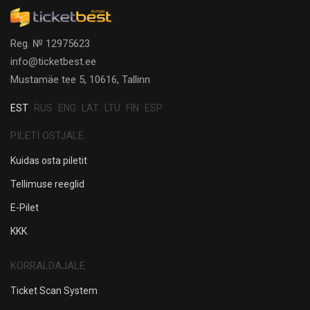
Reg. № 12975623
info@ticketbest.ee
Mustamäe tee 5, 10616, Tallinn
EST
RUS
ENG
LAT
LTU
FIN
ESP
PILETI OSTJALE
Kuidas osta piletit
Tellimuse reeglid
E-Pilet
KKK
KORRALDAJALE
Ticket Scan System