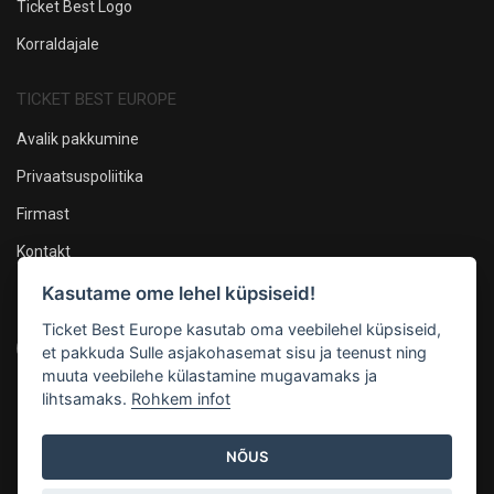
Ticket Best Logo
Korraldajale
TICKET BEST EUROPE
Avalik pakkumine
Privaatsuspoliitika
Firmast
Kontakt
Kasutame ome lehel küpsiseid!
Oleme sotsiaalmeedias
Ticket Best Europe kasutab oma veebilehel küpsiseid,
et pakkuda Sulle asjakohasemat sisu ja teenust ning
muuta veebilehe külastamine mugavamaks ja
lihtsamaks.
Rohkem infot
Maksevõimalused
NÕUS