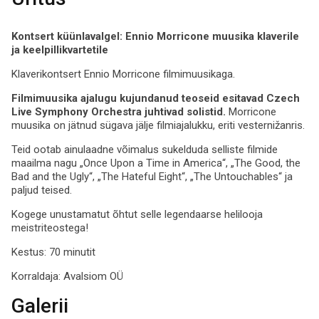
Kontsert
k
üünlavalgel
: Ennio
Morricone
muusika
klaverile
ja
keelpillikvartetile
Klaverikontsert Ennio Morricone filmimuusikaga.
Filmimuusika
ajalugu
kujundanud
teoseid
esitavad
Czech
Live
Symphony
Orchestra
juhtivad
solistid
.
Morricone
muusika on jätnud sügava jälje filmiajalukku, eriti vesternižanris.
Teid ootab ainulaadne võimalus sukelduda selliste filmide
maailma nagu „Once Upon a Time in America“, „The Good, the
Bad and the Ugly“, „The Hateful Eight“, „The Untouchables“ ja
paljud teised.
Kogege unustamatut õhtut selle legendaarse helilooja
meistriteostega!
Kestus: 70 minutit
Korraldaja:
Avalsiom OÜ
Galerii