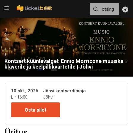
5+
Kontsert küünlavalgel: Ennio Morricone muusika
klaverile ja keelpillikvartetile | Jõhvi
10 okt., 2026
Jõhvi kontserdimaja
L • 16:00
Jõhvi
Osta pilet
Üritus