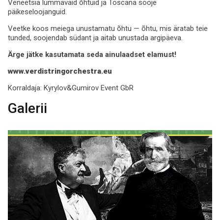
Veneetsia lummavaid õhtuid ja Toscana sooje
päikeseloojanguid.
Veetke koos meiega unustamatu õhtu — õhtu, mis äratab teie
tunded, soojendab südant ja aitab unustada argipäeva.
Ärge jätke kasutamata seda ainulaadset elamust!
www.verdistringorchestra.eu
Korraldaja:
Kyrylov&Gumirov Event GbR
Galerii