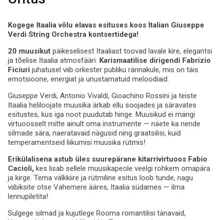
Kogege Itaalia võlu elavas esituses koos Italian Giuseppe
Verdi String Orchestra kontsertidega!
20 muusikut
päikeselisest Itaaliast toovad lavale kire, elegantsi
ja tõelise Itaalia atmosfääri.
Karismaatilise dirigendi Fabrizio
Ficiuri
juhatusel viib orkester publiku rännakule, mis on täis
emotsioone, energiat ja unustamatuid meloodiaid.
Giuseppe Verdi, Antonio Vivaldi, Gioachino Rossini ja teiste
Itaalia heliloojate muusika ärkab ellu soojades ja säravates
esitustes, kus iga noot puudutab hinge. Muusikud ei mängi
virtuoosselt mitte ainult oma instrumente — näete ka nende
silmade sära, naeratavaid nägusid ning graatsilisi, kuid
temperamentseid liikumisi muusika rütmis!
Erikülalisena astub üles suurepärane kitarrivirtuoos Fabio
Cacioli,
kes lisab sellele muusikapeole veelgi rohkem omapära
ja kirge. Tema välkkiire ja rütmiline esitus loob tunde, nagu
viibiksite otse Vahemere ääres, Itaalia südames — ilma
lennupiletita!
Sulgege silmad ja kujutlege Rooma romantilisi tänavaid,