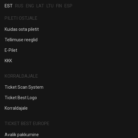
EST
RUS
ENG
LAT
LTU
FIN
ESP
PILETI OSTJALE
Kuidas osta piletit
Tellimuse reeglid
E-Pilet
KKK
KORRALDAJALE
Ticket Scan System
Ticket Best Logo
Korraldajale
TICKET BEST EUROPE
Avalik pakkumine