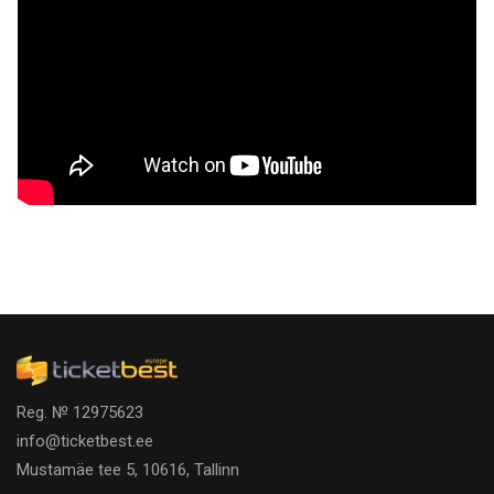
Reg. № 12975623
info@ticketbest.ee
Mustamäe tee 5, 10616, Tallinn