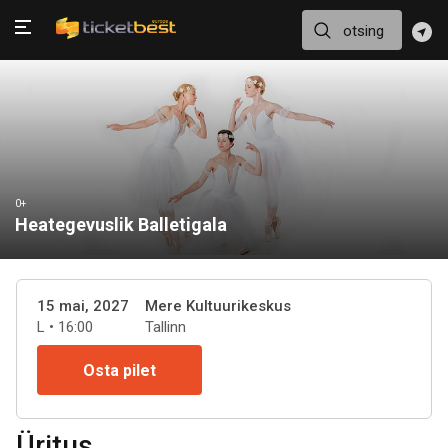
0+
Heategevuslik Balletigala
15 mai, 2027
Mere Kultuurikeskus
L • 16:00
Tallinn
Osta pilet
Üritus