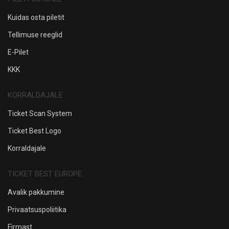
Kuidas osta piletit
Tellimuse reeglid
E-Pilet
KKK
KORRALDAJALE
Ticket Scan System
Ticket Best Logo
Korraldajale
TICKET BEST EUROPE
Avalik pakkumine
Privaatsuspoliitika
Firmast