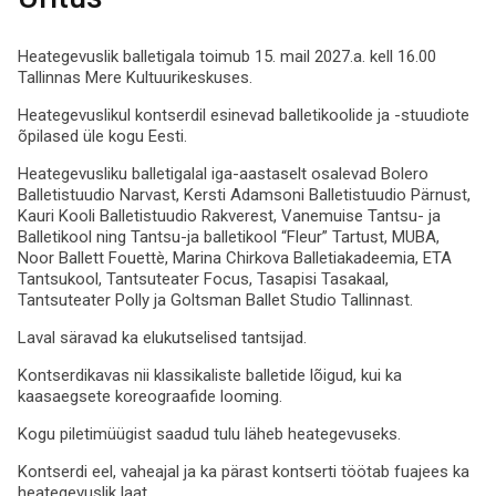
Heategevuslik balletigala toimub 15. mail 2027.a. kell 16.00
Tallinnas Mere Kultuurikeskuses.
Heategevuslikul kontserdil esinevad balletikoolide ja -stuudiote
õpilased üle kogu Eesti.
Heategevusliku balletigalal iga-aastaselt osalevad Bolero
Balletistuudio Narvast, Kersti Adamsoni Balletistuudio Pärnust,
Kauri Kooli Balletistuudio Rakverest, Vanemuise Tantsu- ja
Balletikool ning Tantsu-ja balletikool “Fleur” Tartust, MUBA,
Noor Ballett Fouettè, Marina Chirkova Balletiakadeemia, ETA
Tantsukool, Tantsuteater Focus, Tasapisi Tasakaal,
Tantsuteater Polly ja Goltsman Ballet Studio Tallinnast.
Laval säravad ka elukutselised tantsijad.
Kontserdikavas nii klassikaliste balletide lõigud, kui ka
kaasaegsete koreograafide looming.
Kogu piletimüügist saadud tulu läheb heategevuseks.
Kontserdi eel, vaheajal ja ka pärast kontserti töötab fuajees ka
heategevuslik laat.