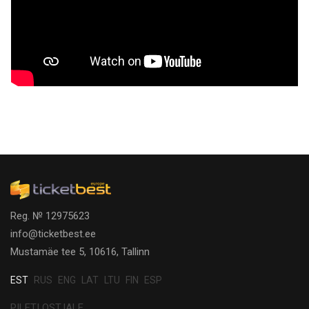
Reg. № 12975623
info@ticketbest.ee
Mustamäe tee 5, 10616, Tallinn
EST
RUS
ENG
LAT
LTU
FIN
ESP
PILETI OSTJALE