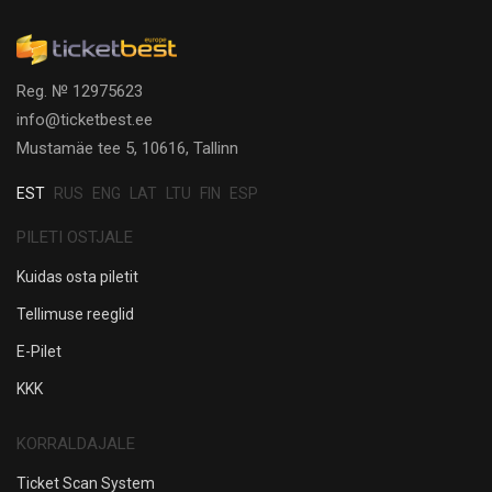
Reg. № 12975623
info@ticketbest.ee
Mustamäe tee 5, 10616, Tallinn
EST
RUS
ENG
LAT
LTU
FIN
ESP
PILETI OSTJALE
Kuidas osta piletit
Tellimuse reeglid
E-Pilet
KKK
KORRALDAJALE
Ticket Scan System