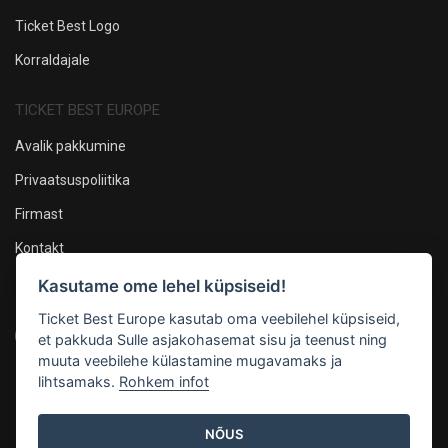
Ticket Best Logo
Korraldajale
TICKET BEST EUROPE
Avalik pakkumine
Privaatsuspoliitika
Firmast
Kontakt
Kasutame ome lehel küpsiseid!
Oleme sotsiaalmeedias
Ticket Best Europe kasutab oma veebilehel küpsiseid,
et pakkuda Sulle asjakohasemat sisu ja teenust ning
muuta veebilehe külastamine mugavamaks ja
lihtsamaks.
Rohkem infot
Maksevõimalused
NÕUS