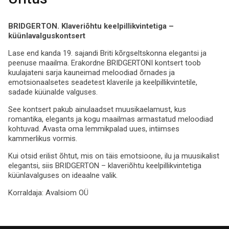
BRIDGERTON. Klaveriõhtu keelpillikvintetiga –
küünlavalguskontsert
Lase end kanda 19. sajandi Briti kõrgseltskonna elegantsi ja
peenuse maailma. Erakordne BRIDGERTONI kontsert toob
kuulajateni sarja kauneimad meloodiad õrnades ja
emotsionaalsetes seadetest klaverile ja keelpillikvintetile,
sadade küünalde valguses.
See kontsert pakub ainulaadset muusikaelamust, kus
romantika, elegants ja kogu maailmas armastatud meloodiad
kohtuvad. Avasta oma lemmikpalad uues, intiimses
kammerlikus vormis.
Kui otsid erilist õhtut, mis on täis emotsioone, ilu ja muusikalist
elegantsi, siis BRIDGERTON – klaveriõhtu keelpillikvintetiga
küünlavalguses on ideaalne valik.
Korraldaja:
Avalsiom OÜ