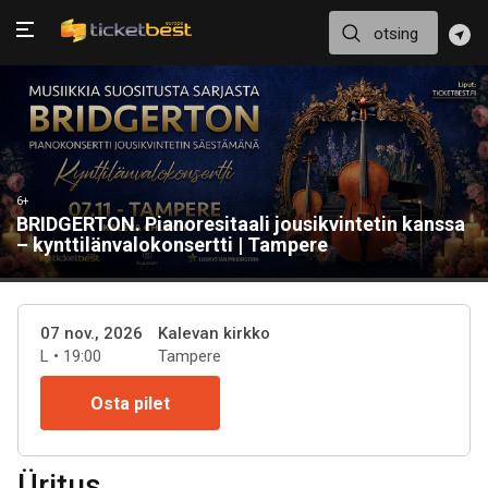
6+
BRIDGERTON. Pianoresitaali jousikvintetin kanssa
– kynttilänvalokonsertti | Tampere
07 nov., 2026
Kalevan kirkko
L • 19:00
Tampere
Osta pilet
Üritus