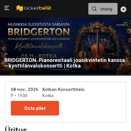
5+
BRIDGERTON. Pianoresitaali jousikvintetin kanssa
– kynttilänvalokonsertti | Kotka
08 nov., 2026
Kotkan Konserttitalo
P • 19:00
Kotka
Osta pilet
Üritus