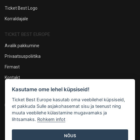
Ticket Best Logo
Korraldajale
TICKET BEST EUROPE
Avalik pakkumine
Privaatsuspoliitika
Firmast
Kontakt
Kasutame ome lehel küpsiseid!
Oleme sotsiaalmeedias
Ticket Best Europe kasutab oma veebilehel küpsiseid,
et pakkuda Sulle asjakohasemat sisu ja teenust ning
muuta veebilehe külastamine mugavamaks ja
lihtsamaks.
Rohkem infot
Maksevõimalused
NÕUS