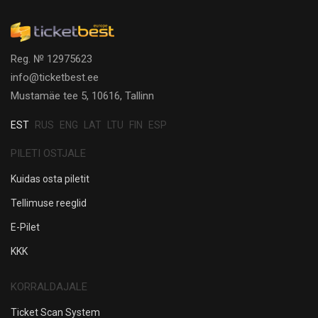
Reg. № 12975623
info@ticketbest.ee
Mustamäe tee 5, 10616, Tallinn
EST
RUS
ENG
LAT
LTU
FIN
ESP
PILETI OSTJALE
Kuidas osta piletit
Tellimuse reeglid
E-Pilet
KKK
KORRALDAJALE
Ticket Scan System