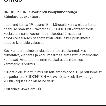
BRIDGERTON. Klaveriõhtu keelpillikvintetiga –
küünlavalguskontsert
Lase end kanda 19. sajandi Briti kõrgseltskonna elegantsi ja
peenuse maailma. Erakordne BRIDGERTONI kontsert toob
kuulajateni sarja kauneimad meloodiad õrnades ja
emotsionaalsetes seadetest klaverile ja keelpillikvintetile,
sadade küünalde valguses.
See kontsert pakub ainulaadset muusikaelamust, kus
romantika, elegants ja kogu maailmas armastatud meloodiad
kohtuvad. Avasta oma lemmikpalad uues, intiimses
kammerlikus vormis.
Kui otsid erilist õhtut, mis on täis emotsioone, ilu ja muusikalist
elegantsi, siis BRIDGERTON – klaveriõhtu keelpillikvintetiga
küünlavalguses on ideaalne valik.
Korraldaja:
Avalsiom OÜ